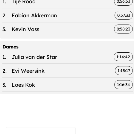
1.
Tije Rood
0:56:53
2.
Fabian Akkerman
0:57:33
3.
Kevin Voss
0:58:23
Dames
1.
Julia van der Star
1:14:42
2.
Evi Weersink
1:15:17
3.
Loes Kok
1:16:34