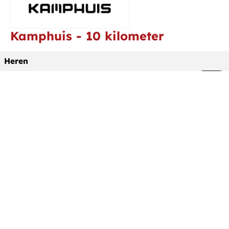
Kamphuis
- 10 kilometer
Heren
1.
Wisse Sanderink
0:33:11
2.
Thomas Boerrigter
0:36:19
3.
Thijs Lubbers
0:37:44
Dames
1.
Eline Liebrand
0:41:17
2.
Mirjam Nijenboer
0:41:20
3.
Sophie Oude Hengel
0:45:51